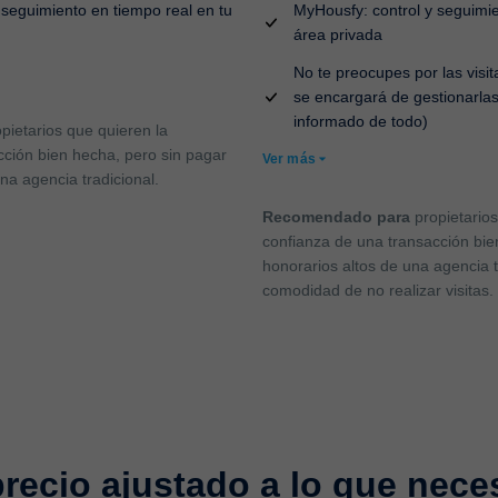
 seguimiento en tiempo real en tu
MyHousfy: control y seguimie
área privada
No te preocupes por las visi
se encargará de gestionarla
informado de todo)
pietarios que quieren la
cción bien hecha, pero sin pagar
Ver más
na agencia tradicional.
Recomendado para
propietarios
confianza de una transacción bie
honorarios altos de una agencia t
comodidad de no realizar visitas.
recio ajustado a lo que nece