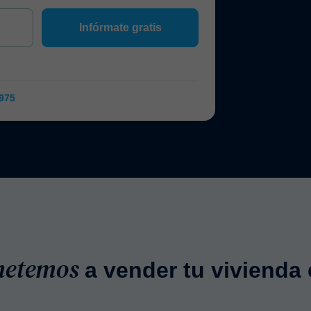
Infórmate gratis
 975
metemos
a vender tu vivienda 