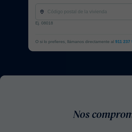
Ej. 08018
O si lo prefieres, llámanos directamente al
911 237
Nos compro