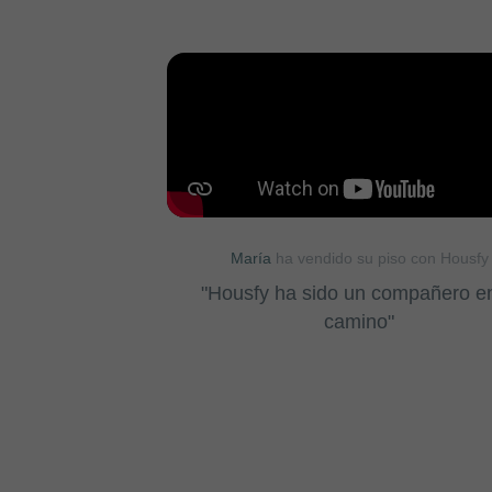
María
ha vendido su piso con Housfy
"Housfy ha sido un compañero en
camino"