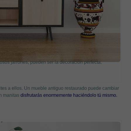
osos jarrones, pueden ser la decoración perfecta.
mites a ellos. Un mueble antiguo restaurado puede cambiar
un manitas
disfrutarás enormemente haciéndolo tú mismo.