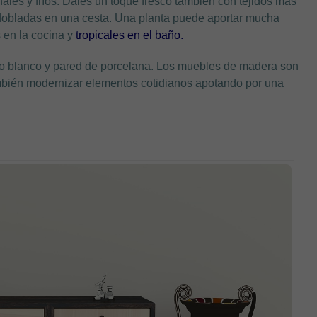
ales y fríos. Dales un toque fresco también con tejidos más
 dobladas en una cesta. Una planta puede aportar mucha
 en la cocina y
tropicales en el baño.
o blanco y pared de porcelana. Los muebles de madera son
mbién modernizar elementos cotidianos apotando por una