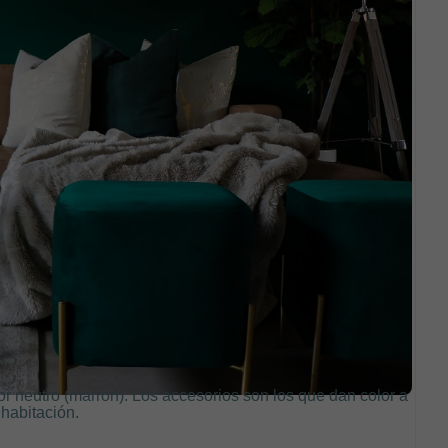
lor neutro (marrón). Los accesorios son los que dan color a
 habitación.