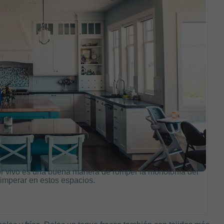
or vivo es una buena manera de romper la monotonía del
imperar en estos espacios.