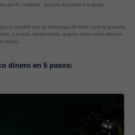
s, por fin, mudado, querrás decorarla a tu gusto.
que es posible que no dispongas de tanto como te gustaría
uación, o en que, simplemente, quieres saber cómo decorar
ran ayuda.
o dinero en 5 pasos: