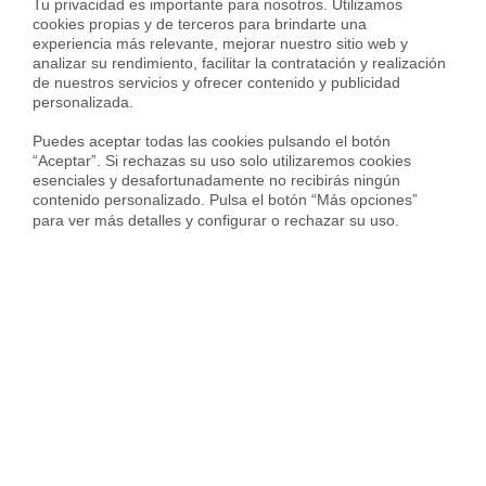
Tu privacidad es importante para nosotros. Utilizamos 
cookies propias y de terceros para brindarte una 
experiencia más relevante, mejorar nuestro sitio web y 
analizar su rendimiento, facilitar la contratación y realización 
de nuestros servicios y ofrecer contenido y publicidad 
personalizada.

Puedes aceptar todas las cookies pulsando el botón 
“Aceptar”. Si rechazas su uso solo utilizaremos cookies 
esenciales y desafortunadamente no recibirás ningún 
Alquilar piso
7 sept 2022
Alquilar piso
14 jul 
contenido personalizado. Pulsa el botón “Más opciones” 
para ver más detalles y configurar o rechazar su uso.
¿Cuál es la multa por alquilar
Todo lo que debes
una vivienda sin cédula de
alquiler turístico 
habitabilidad?
Preguntas frecuentes sobre
inmobiliarias en Castellón de