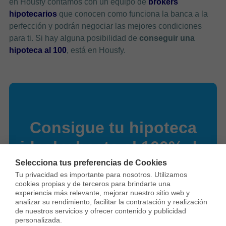
en Housfy contamos con un equipo de
brókers
hipotecarios
que conocen como funciona la banca a la
perfección y podrán negociar las mejores condiciones
para ti. Si hay alguna posibilidad de
conseguir una
hipoteca al 100
, está en Housfy.
Consigue tu hipoteca
ideal y hasta el 100% de
financiación
Selecciona tus preferencias de Cookies
Tu privacidad es importante para nosotros. Utilizamos 
cookies propias y de terceros para brindarte una 
Ir de banco en banco es del
experiencia más relevante, mejorar nuestro sitio web y 
analizar su rendimiento, facilitar la contratación y realización 
pasado
de nuestros servicios y ofrecer contenido y publicidad 
personalizada.
