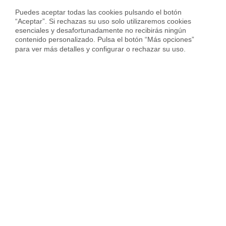
Puedes aceptar todas las cookies pulsando el botón 
INFÓRMATE GRATIS
“Aceptar”. Si rechazas su uso solo utilizaremos cookies 
esenciales y desafortunadamente no recibirás ningún 
contenido personalizado. Pulsa el botón “Más opciones” 
para ver más detalles y configurar o rechazar su uso.
Joan Balasch
Joan Balasch es General Manager de
Hipotecas en Housfy y experto
hipotecario reconocido en el sector.
Especializado en banca minorista y
financiación inmobiliaria, participa habitualmente en
medios como La Vanguardia y Cadena SER analizando
las principales tendencias del mercado hipotecario y
acceso a la vivienda.