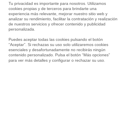
Tu privacidad es importante para nosotros. Utilizamos 
200.000 €, y por último el 26 % si hay ganancia por
cookies propias y de terceros para brindarte una 
encima de esa última cifra. Si nuestro beneficio es de
experiencia más relevante, mejorar nuestro sitio web y 
analizar su rendimiento, facilitar la contratación y realización 
12.000 € se pagarían 2.520 €.
de nuestros servicios y ofrecer contenido y publicidad 
personalizada.

Plusvalía Municipal
Puedes aceptar todas las cookies pulsando el botón 
También llamado Impuesto sobre el Incremento del Valor
“Aceptar”. Si rechazas su uso solo utilizaremos cookies 
esenciales y desafortunadamente no recibirás ningún 
de los Terrenos de Naturaleza Urbana (IIVTNU) Debe
contenido personalizado. Pulsa el botón “Más opciones” 
abonarse siempre que vendamos una vivienda o
para ver más detalles y configurar o rechazar su uso.
recibamos un inmueble como herencia o donación.
Este
gasto varía muchísimo
según las características de cada
caso y la
valoración de la vivienda
. Y cada municipio
marcará unos porcentajes diferentes para valorar la
vivienda.
¿Cómo se calcula la plusvalía municipal?
Por poner un ejemplo, definiremos una vivienda
comprada en Barcelona hace 10 años con un valor