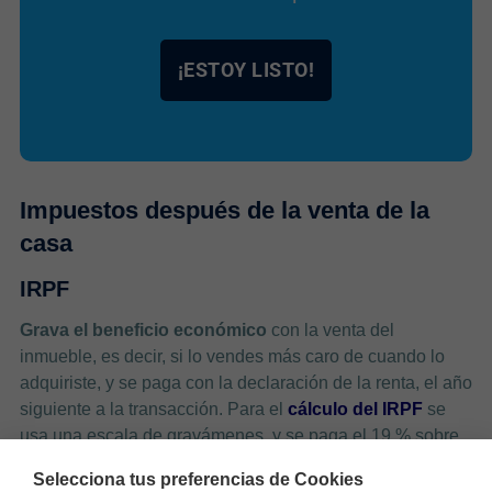
¡ESTOY LISTO!
Impuestos después de la venta de la
casa
IRPF
Grava el beneficio económico
con la venta del
inmueble, es decir, si lo vendes más caro de cuando lo
adquiriste, y se paga con la declaración de la renta, el año
siguiente a la transacción. Para el
cálculo del IRPF
se
usa una escala de gravámenes, y se paga el 19 % sobre
los primeros 6.000 € de ganancia, el 21 % sobre el tramo
Selecciona tus preferencias de Cookies
que va de 6.000 a 50.000 €, el 23 % entre 50.000 € y