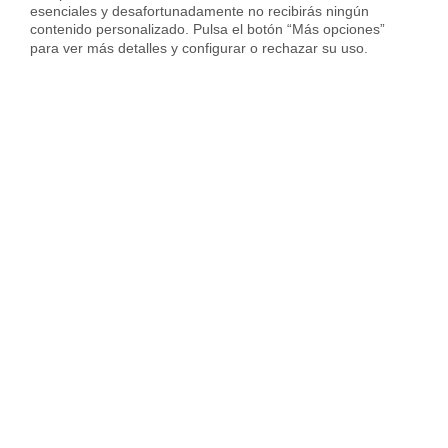
esenciales y desafortunadamente no recibirás ningún 
contenido personalizado. Pulsa el botón “Más opciones” 
Vender piso en Hospitalet
para ver más detalles y configurar o rechazar su uso.
Vender piso en Sant Cugat
Vender piso en otras ciudades
Housfy
Inmobiliaria
Vende tu Piso
Precio Pisos
A Coruña provincia
Oleiros
Sobre Housfy
Housfy Blog