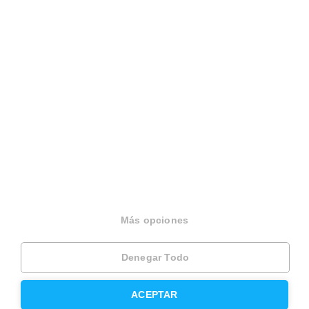
Español
Terminos y condiciones
Politica privacidad
Politica cookies
Gestionar cookies
Canal de denuncias
EINF 2024
© 2026 Housfy
Más opciones
Denegar Todo
ACEPTAR