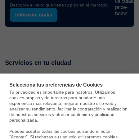
Descubre el valor que tiene tu piso en el mercado.
Infórmate gratis
Servicios en tu ciudad
Vende tu piso
Compra una vivienda
Consulta preci
Selecciona tus preferencias de Cookies
Tu privacidad es importante para nosotros. Utilizamos 
cookies propias y de terceros para brindarte una 
Vender piso en Madrid
experiencia más relevante, mejorar nuestro sitio web y 
analizar su rendimiento, facilitar la contratación y realización 
Vender piso en Barcelona
de nuestros servicios y ofrecer contenido y publicidad 
personalizada.

Vender piso en Badalona
Puedes aceptar todas las cookies pulsando el botón 
“Aceptar”. Si rechazas su uso solo utilizaremos cookies 
Vender piso en Cornellà