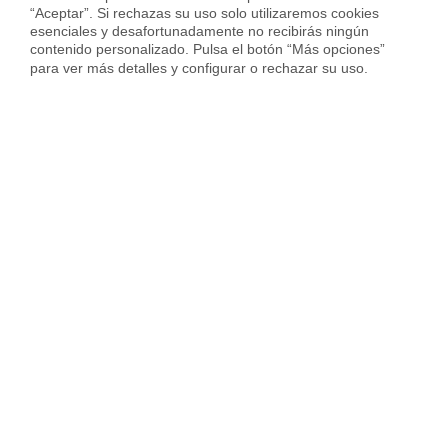
“Aceptar”. Si rechazas su uso solo utilizaremos cookies 
esenciales y desafortunadamente no recibirás ningún 
Vender piso en Cornellà
contenido personalizado. Pulsa el botón “Más opciones” 
para ver más detalles y configurar o rechazar su uso.
Vender piso en Hospitalet
Vender piso en Sant Cugat
Vender piso en otras ciudades
Housfy
Inmobiliaria
Vende tu Piso
Precio Pisos
Alicante provincia
Orihuela
Sobre Housfy