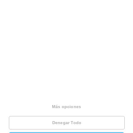
Español
Terminos y condiciones
Politica privacidad
Politica cookies
Gestionar cookies
Canal de denuncias
EINF 2024
© 2026 Housfy
Más opciones
Denegar Todo