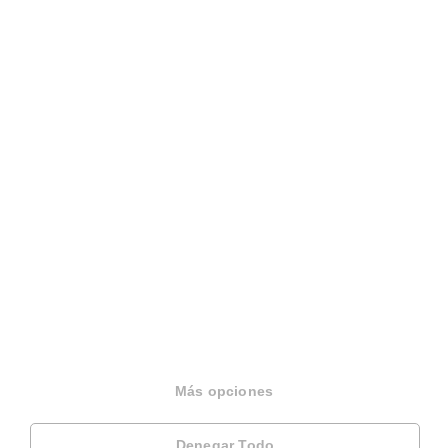
Español
Terminos y condiciones
Politica privacidad
Politica cookies
Gestionar cookies
Canal de denuncias
EINF 2024
© 2026 Housfy
Más opciones
Denegar Todo