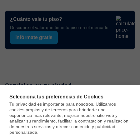
¿Cuánto vale tu piso?
Descubre el valor que tiene tu piso en el mercado.
Infórmate gratis
Servicios en tu ciudad
Selecciona tus preferencias de Cookies
Tu privacidad es importante para nosotros. Utilizamos 
Vende tu piso
Compra una vivienda
Consulta preci
cookies propias y de terceros para brindarte una 
experiencia más relevante, mejorar nuestro sitio web y 
analizar su rendimiento, facilitar la contratación y realización 
Vender piso en Madrid
de nuestros servicios y ofrecer contenido y publicidad 
personalizada.

Vender piso en Barcelona