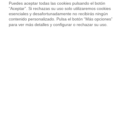
Puedes aceptar todas las cookies pulsando el botón 
“Aceptar”. Si rechazas su uso solo utilizaremos cookies 
Vender piso en Badalona
esenciales y desafortunadamente no recibirás ningún 
contenido personalizado. Pulsa el botón “Más opciones” 
Vender piso en Cornellà
para ver más detalles y configurar o rechazar su uso.
Vender piso en Hospitalet
Vender piso en Sant Cugat
Vender piso en otras ciudades
Housfy
Inmobiliaria
Vende tu Piso
Precio Pisos
Albacete provincia
Villarrobledo
Sobre Housfy