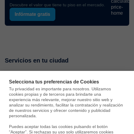
Descubre el valor que tiene tu piso en el mercado.
Infórmate gratis
Servicios en tu ciudad
Vende tu piso
Compra una vivienda
Consulta preci
Selecciona tus preferencias de Cookies
Tu privacidad es importante para nosotros. Utilizamos 
cookies propias y de terceros para brindarte una 
Vender piso en Madrid
experiencia más relevante, mejorar nuestro sitio web y 
analizar su rendimiento, facilitar la contratación y realización 
Vender piso en Barcelona
de nuestros servicios y ofrecer contenido y publicidad 
personalizada.

Vender piso en Badalona
Puedes aceptar todas las cookies pulsando el botón 
“Aceptar”. Si rechazas su uso solo utilizaremos cookies 
Vender piso en Cornellà