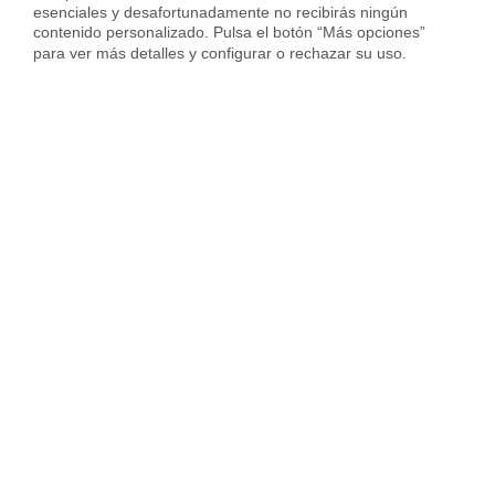
esenciales y desafortunadamente no recibirás ningún 
contenido personalizado. Pulsa el botón “Más opciones” 
Vender piso en Hospitalet
para ver más detalles y configurar o rechazar su uso.
Vender piso en Sant Cugat
Vender piso en otras ciudades
Housfy
Inmobiliaria
Vende tu Piso
Precio Pisos
Almería provincia
Nijar
Sobre Housfy
Housfy Blog