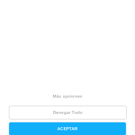
Español
Terminos y condiciones
Politica privacidad
Politica cookies
Gestionar cookies
Canal de denuncias
EINF 2024
© 2026 Housfy
Más opciones
Denegar Todo
ACEPTAR