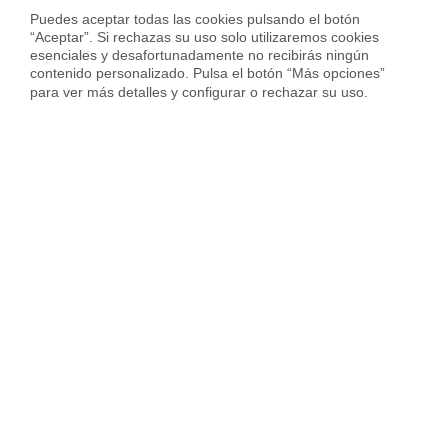
Vender piso en Barcelona
Puedes aceptar todas las cookies pulsando el botón 
“Aceptar”. Si rechazas su uso solo utilizaremos cookies 
Vender piso en Badalona
esenciales y desafortunadamente no recibirás ningún 
contenido personalizado. Pulsa el botón “Más opciones” 
Vender piso en Cornellà
para ver más detalles y configurar o rechazar su uso.
Vender piso en Hospitalet
Vender piso en Sant Cugat
Vender piso en otras ciudades
Housfy
Inmobiliaria
Vende tu Piso
Precio Pisos
Badajoz provincia
Almendralejo
Sobre Housfy