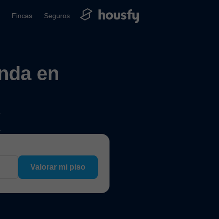
Fincas
Seguros
enda en
?
a
Valorar mi piso