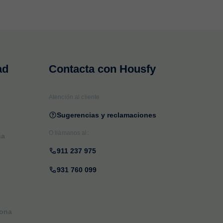
ad
Contacta con Housfy
Atención al cliente
Sugerencias y reclamaciones
O llámanos al:
na
911 237 975
931 760 099
lona