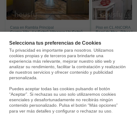
Casa en Rambla Principal
Piso en CL ANCORA
Centre Vila - La Geltrú, Vilanova i la Geltrú
1.998.000 €
310.000 €
2.200.000 €
Selecciona tus preferencias de Cookies
Tu privacidad es importante para nosotros. Utilizamos 
610 m²
8 Habs.
4 Baños
90 m²
4 Habs.
cookies propias y de terceros para brindarte una 
Con más de 650 m² distribuidos en
El salón-comedor es 
experiencia más relevante, mejorar nuestro sitio web y 
varias plantas, ofrece amplios
acogedor, con salida 
analizar su rendimiento, facilitar la contratación y realización 
espacios, una elegante zona de rece...
balcón que aporta luz
de nuestros servicios y ofrecer contenido y publicidad 
ag...
personalizada.

Puedes aceptar todas las cookies pulsando el botón 
“Aceptar”. Si rechazas su uso solo utilizaremos cookies 
esenciales y desafortunadamente no recibirás ningún 
Servicios en tu ciudad
contenido personalizado. Pulsa el botón “Más opciones” 
para ver más detalles y configurar o rechazar su uso.
Vende tu piso
Compra una vivienda
Consulta preci