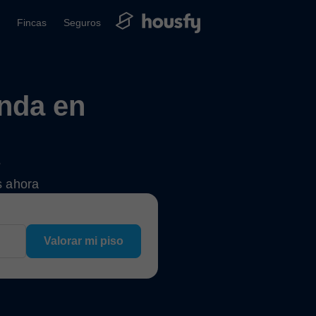
Fincas
Seguros
enda en
?
s ahora
Valorar mi piso