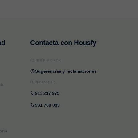
ad
Contacta con Housfy
Atención al cliente
Sugerencias y reclamaciones
O llámanos al:
na
911 237 975
931 760 099
lona