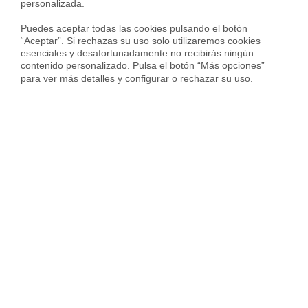
personalizada.

Vender piso en Barcelona
Puedes aceptar todas las cookies pulsando el botón 
Vender piso en Badalona
“Aceptar”. Si rechazas su uso solo utilizaremos cookies 
esenciales y desafortunadamente no recibirás ningún 
Vender piso en Cornellà
contenido personalizado. Pulsa el botón “Más opciones” 
para ver más detalles y configurar o rechazar su uso.
Vender piso en Hospitalet
Vender piso en Sant Cugat
Vender piso en otras ciudades
Housfy
Inmobiliaria
Vende tu Piso
Precio Pisos
Cádiz provincia
Chiclana de la Frontera