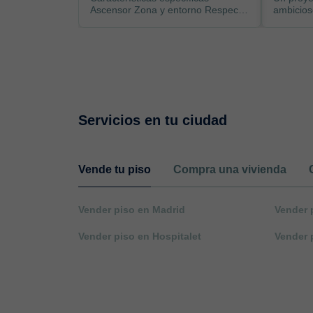
Ascensor Zona y entorno Respecto
ambicios
a la ubicación, se sitúa en
de prime
Santande...
funcion..
Servicios en tu ciudad
Vende tu piso
Compra una vivienda
Vender piso en Madrid
Vender 
Vender piso en Hospitalet
Vender 