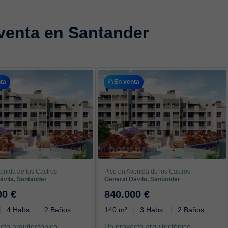
 venta en Santander
ta
En venta
enida de los Castros
Piso en Avenida de los Castros
ávila, Santander
General Dávila, Santander
00 €
840.000 €
4 Habs.
2 Baños
140 m²
3 Habs.
2 Baños
cto arquitectónico
Un proyecto arquitectónico