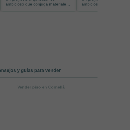
ambicioso que conjuga materiales
ambicioso que conjuga ma
de primera calidad con un diseño
de primera calidad con un
funcion...
funcion...
nsejos y guías para vender
Vender piso en Cornellà