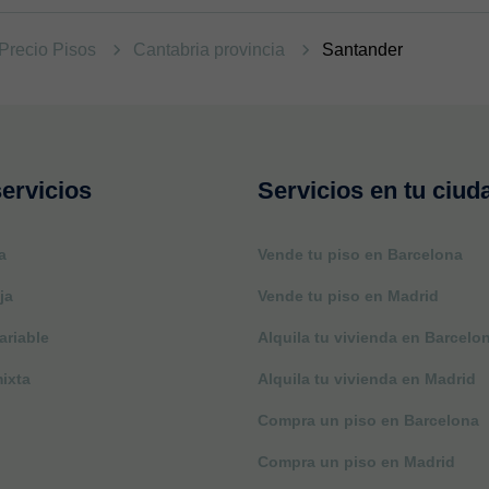
Precio Pisos
Cantabria provincia
Santander
ervicios
Servicios en tu ciud
a
Vende tu piso en Barcelona
ja
Vende tu piso en Madrid
ariable
Alquila tu vivienda en Barcelo
ixta
Alquila tu vivienda en Madrid
Compra un piso en Barcelona
Compra un piso en Madrid