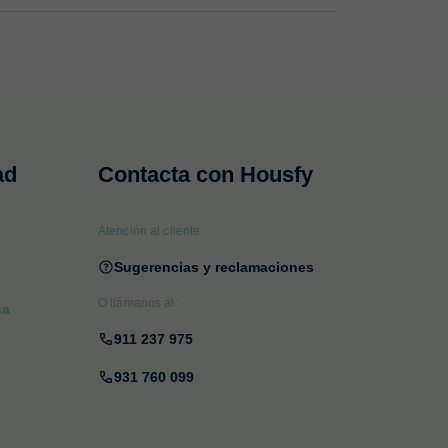
ad
Contacta con Housfy
Atención al cliente
Sugerencias y reclamaciones
O llámanos al:
na
911 237 975
931 760 099