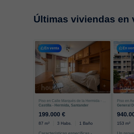
Últimas viviendas en
En venta
En ven
Piso en Calle Marqués de la Hermida - Edificio Castilla
Piso en Av
Castilla - Hermida, Santander
General D
199.000 €
940.0
87 m²
3 Habs.
1 Baño
153 m²
Características específicas -
Un proye