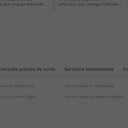
o que conjuga materiales
ambicioso que conjuga materiales
ra calidad con un diseño
de primera calidad con un diseño
.
funcion...
Consulta precios de venta
Servicios Inmobiliarios
Co
piso en Barcelona
Vender piso en Badalona
piso en Sant Cugat
Vender piso en otras ciudades