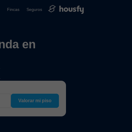
Fincas
Seguros
enda en
?
a
Valorar mi piso