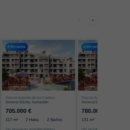
En venta
En venta
Piso en Avenida de los Castros
Piso en Avenida de los Castro
General Dávila, Santander
General Dávila, Santander
705.000 €
780.000 €
117 m²
2 Habs.
2 Baños
131 m²
3 Habs.
2 B
Un proyecto arquitectónico
Un proyecto arquitectónic