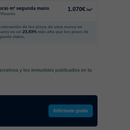
ecio m² segunda mano
1.070€
/m²
 Vinarós
 valoración de los pisos de obra nueva en
narós es un
23,93%
más alta que los pisos de
gunda mano.
Barcelona y los inmuebles publicados en tu
Infórmate gratis