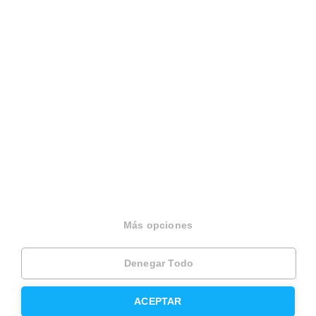
Català
Terminos y condiciones
Politica privacidad
Politica cookies
Gestionar cookies
Canal de denuncias
EINF 2024
© 2026 Housfy
Más opciones
Denegar Todo
ACEPTAR