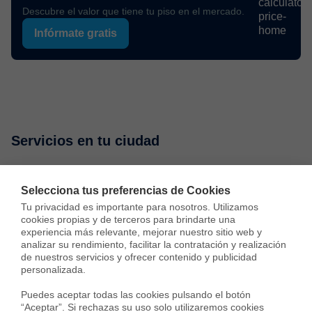
Descubre el valor que tiene tu piso en el mercado.
Infórmate gratis
Servicios en tu ciudad
Vende tu piso
Compra una vivienda
Consulta preci
Selecciona tus preferencias de Cookies
Tu privacidad es importante para nosotros. Utilizamos 
cookies propias y de terceros para brindarte una 
Vender piso en Madrid
experiencia más relevante, mejorar nuestro sitio web y 
analizar su rendimiento, facilitar la contratación y realización 
Vender piso en Barcelona
de nuestros servicios y ofrecer contenido y publicidad 
personalizada.

Vender piso en Badalona
Puedes aceptar todas las cookies pulsando el botón 
“Aceptar”. Si rechazas su uso solo utilizaremos cookies 
Vender piso en Cornellà