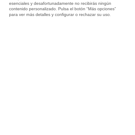
esenciales y desafortunadamente no recibirás ningún 
contenido personalizado. Pulsa el botón “Más opciones” 
Vender piso en Hospitalet
para ver más detalles y configurar o rechazar su uso.
Vender piso en Sant Cugat
Vender piso en otras ciudades
Housfy
Inmobiliaria
Vende tu Piso
Precio Pisos
Girona provincia
Mieres
Sobre Housfy
Housfy Blog