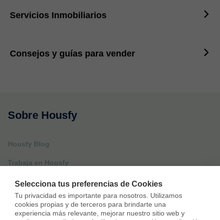
Servicios Inmobiliarios
Consejos y guías para vender
Sobre Housfy
Housfy Blog
Trabaja en Housfy
Trabaja como agente PRO
Selecciona tus preferencias de Cookies
Tu privacidad es importante para nosotros. Utilizamos 
Press
cookies propias y de terceros para brindarte una 
experiencia más relevante, mejorar nuestro sitio web y 
Opiniones