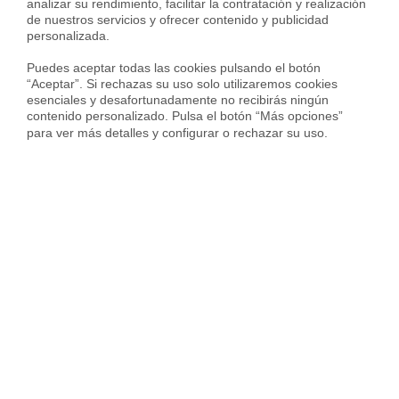
analizar su rendimiento, facilitar la contratación y realización 
de nuestros servicios y ofrecer contenido y publicidad 
personalizada.

Otros servicios
Puedes aceptar todas las cookies pulsando el botón 
“Aceptar”. Si rechazas su uso solo utilizaremos cookies 
esenciales y desafortunadamente no recibirás ningún 
Inmobiliaria
contenido personalizado. Pulsa el botón “Más opciones” 
para ver más detalles y configurar o rechazar su uso.
Hipoteca fija
Hipoteca variable
Hipoteca mixta
Herencias
Divorcios
Administración de fincas
Modelos de contrato de alquiler
Seguros