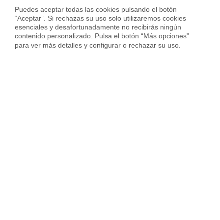
Vender piso en Barcelona
Puedes aceptar todas las cookies pulsando el botón 
“Aceptar”. Si rechazas su uso solo utilizaremos cookies 
Vender piso en Badalona
esenciales y desafortunadamente no recibirás ningún 
contenido personalizado. Pulsa el botón “Más opciones” 
Vender piso en Cornellà
para ver más detalles y configurar o rechazar su uso.
Vender piso en Hospitalet
Vender piso en Sant Cugat
Vender piso en otras ciudades
Housfy
Inmobiliaria
Vende tu Piso
Precio Pisos
Murcia provincia
Molina de Segura
Sobre Housfy