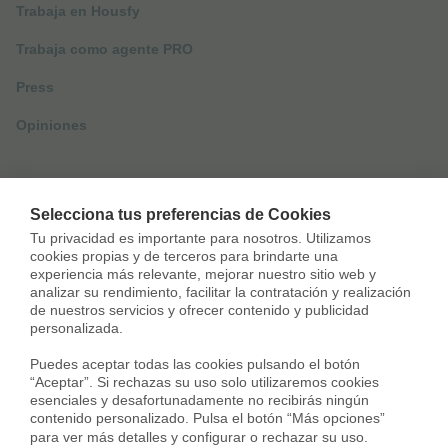
Trabaja en Housfy
Trabaja como agente PRO
Press
Opiniones
Otros servicios
Selecciona tus preferencias de Cookies
Tu privacidad es importante para nosotros. Utilizamos 
cookies propias y de terceros para brindarte una 
Inmobiliaria
experiencia más relevante, mejorar nuestro sitio web y 
analizar su rendimiento, facilitar la contratación y realización 
Hipoteca fija
de nuestros servicios y ofrecer contenido y publicidad 
personalizada.

Hipoteca variable
Puedes aceptar todas las cookies pulsando el botón 
Hipoteca mixta
“Aceptar”. Si rechazas su uso solo utilizaremos cookies 
esenciales y desafortunadamente no recibirás ningún 
Herencias
contenido personalizado. Pulsa el botón “Más opciones” 
para ver más detalles y configurar o rechazar su uso.
Divorcios