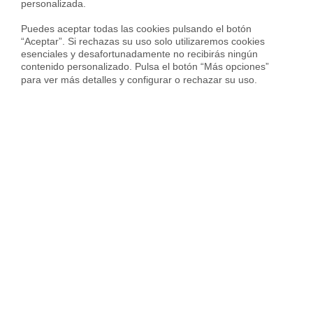
personalizada.

Vender piso en Barcelona
Puedes aceptar todas las cookies pulsando el botón 
Vender piso en Badalona
“Aceptar”. Si rechazas su uso solo utilizaremos cookies 
esenciales y desafortunadamente no recibirás ningún 
Vender piso en Cornellà
contenido personalizado. Pulsa el botón “Más opciones” 
para ver más detalles y configurar o rechazar su uso.
Vender piso en Hospitalet
Vender piso en Sant Cugat
Vender piso en otras ciudades
Housfy
Inmobiliaria
Vende tu Piso
Precio Pisos
Pontevedra provincia
Vilagarcía de Arousa