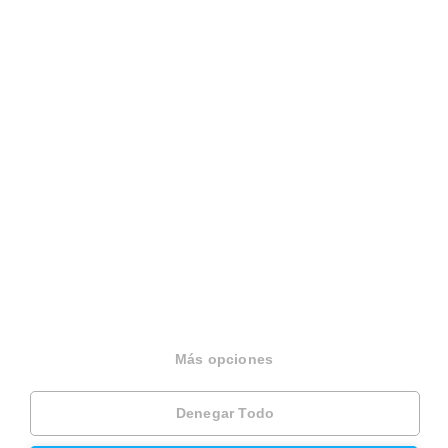
Español
Terminos y condiciones
Politica privacidad
Politica cookies
Gestionar cookies
Canal de denuncias
EINF 2024
© 2026 Housfy
Más opciones
Denegar Todo