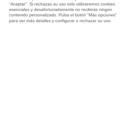
“Aceptar”. Si rechazas su uso solo utilizaremos cookies 
esenciales y desafortunadamente no recibirás ningún 
Vender piso en Cornellà
contenido personalizado. Pulsa el botón “Más opciones” 
para ver más detalles y configurar o rechazar su uso.
Vender piso en Hospitalet
Vender piso en Sant Cugat
Vender piso en otras ciudades
Housfy
Inmobiliaria
Vende tu Piso
Precio Pisos
València provincia
Catarroja
Sobre Housfy