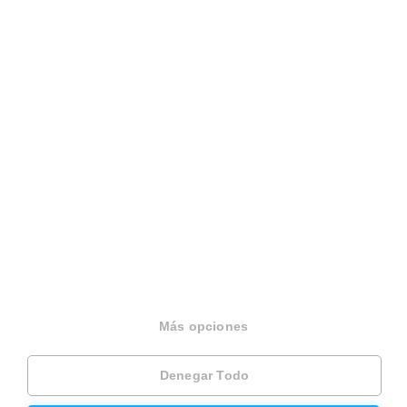
Español
Terminos y condiciones
Politica privacidad
Politica cookies
Gestionar cookies
Canal de denuncias
EINF 2024
© 2026 Housfy
Más opciones
Denegar Todo