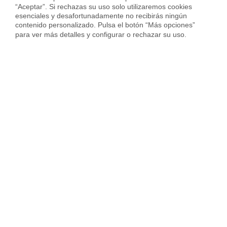
“Aceptar”. Si rechazas su uso solo utilizaremos cookies 
esenciales y desafortunadamente no recibirás ningún 
Vender piso en Cornellà
contenido personalizado. Pulsa el botón “Más opciones” 
para ver más detalles y configurar o rechazar su uso.
Vender piso en Hospitalet
Vender piso en Sant Cugat
Vender piso en otras ciudades
Housfy
Inmobiliaria
Vende tu Piso
Precio Pisos
València provincia
Manises
Sobre Housfy