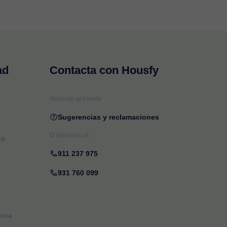
ad
Contacta con Housfy
Atención al cliente
Sugerencias y reclamaciones
O llámanos al:
na
911 237 975
931 760 099
lona