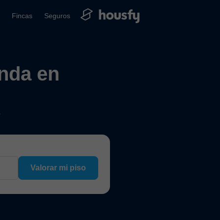
Fincas
Seguros
enda en
?
Valorar mi piso