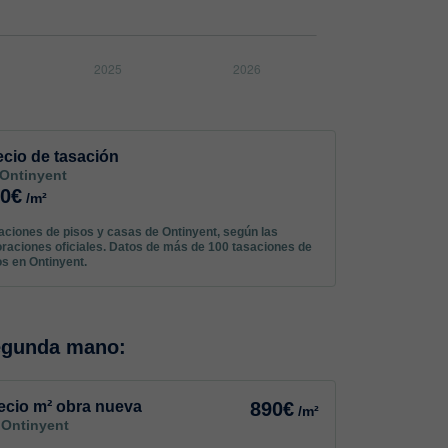
ecio de tasación
 Ontinyent
90€
/m²
aciones de pisos y casas de Ontinyent, según las
oraciones oficiales. Datos de más de 100 tasaciones de
os en Ontinyent.
egunda mano:
ecio m² obra nueva
890€
/m²
 Ontinyent