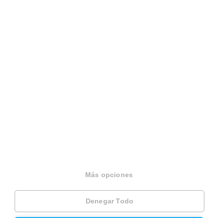
Español
Terminos y condiciones
Politica privacidad
Politica cookies
Gestionar cookies
Canal de denuncias
EINF 2024
© 2026 Housfy
Más opciones
Denegar Todo