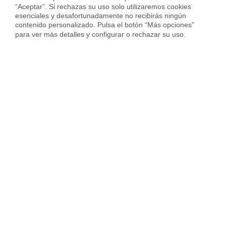
“Aceptar”. Si rechazas su uso solo utilizaremos cookies 
esenciales y desafortunadamente no recibirás ningún 
Vender piso en Cornellà
contenido personalizado. Pulsa el botón “Más opciones” 
para ver más detalles y configurar o rechazar su uso.
Vender piso en Hospitalet
Vender piso en Sant Cugat
Vender piso en otras ciudades
Housfy
Inmobiliaria
Vende tu Piso
Precio Pisos
València provincia
Paterna
Sobre Housfy