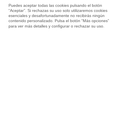
Vender piso en Barcelona
Puedes aceptar todas las cookies pulsando el botón 
“Aceptar”. Si rechazas su uso solo utilizaremos cookies 
Vender piso en Badalona
esenciales y desafortunadamente no recibirás ningún 
contenido personalizado. Pulsa el botón “Más opciones” 
Vender piso en Cornellà
para ver más detalles y configurar o rechazar su uso.
Vender piso en Hospitalet
Vender piso en Sant Cugat
Vender piso en otras ciudades
Housfy
Inmobiliaria
Vende tu Piso
Precio Pisos
València provincia
Sagunto/Sagunt
Sobre Housfy