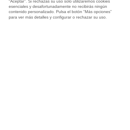
“Aceptar”. Si rechazas su uso solo utilizaremos cookies 
esenciales y desafortunadamente no recibirás ningún 
contenido personalizado. Pulsa el botón “Más opciones” 
para ver más detalles y configurar o rechazar su uso.
Preguntas frecuentes sobre
inmobiliarias en Lugo
¿Cómo trabajan las inmobiliarias?
¿Cuánto cobran de comisión las inmobiliarias
en Lugo?
¿Qué servicios de inmobiliaria ofrece Housfy
en Lugo?