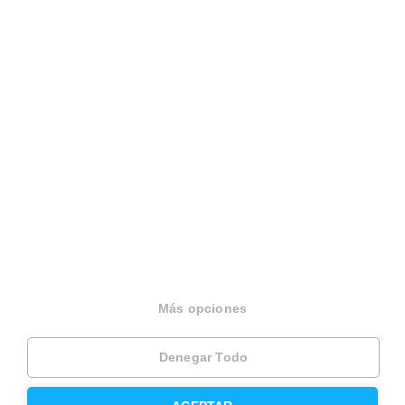
Español
Terminos y condiciones
Politica privacidad
Politica cookies
Gestionar cookies
Canal de denuncias
EINF 2024
© 2026 Housfy
Más opciones
Denegar Todo