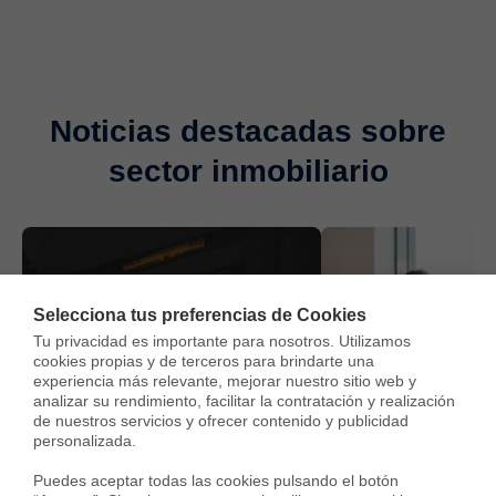
Noticias destacadas sobre
sector inmobiliario
Selecciona tus preferencias de Cookies
Tu privacidad es importante para nosotros. Utilizamos 
cookies propias y de terceros para brindarte una 
experiencia más relevante, mejorar nuestro sitio web y 
Alquilar piso
24 oct 2022
Alquilar piso
24 ago
analizar su rendimiento, facilitar la contratación y realización 
Todo lo que debe tener la carta
de nuestros servicios y ofrecer contenido y publicidad 
¿Cuánto cuesta re
personalizada.

a un inquilino que no paga
contrato de alquil
España?
Puedes aceptar todas las cookies pulsando el botón 