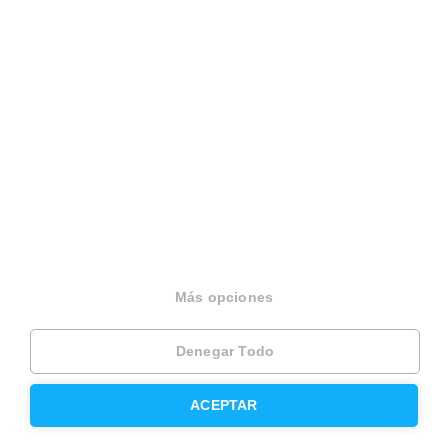
Español
Terminos y condiciones
Politica privacidad
Politica cookies
Gestionar cookies
Canal de denuncias
EINF 2024
© 2026 Housfy
Más opciones
Denegar Todo
ACEPTAR