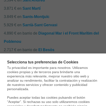
3.394 € en
Sant Andreu
3.871 € en
Sant Martí
3.849 € en
Sants-Montjuïc
5.929 € en
Sarrià-Sant Gervasi
4.890 € en barrio de
Diagonal Mar i el Front Marítim del
Poblenou
2.717 € en barrio de
El Besòs
4.024 € en barrio de
El Camp de l'Arpa del Clot
Selecciona tus preferencias de Cookies
3.529 € en barrio de
El Clot
Tu privacidad es importante para nosotros. Utilizamos 
cookies propias y de terceros para brindarte una 
4.778 € en barrio de
El Parc i la Llacuna del Poblenou
experiencia más relevante, mejorar nuestro sitio web y 
analizar su rendimiento, facilitar la contratación y realización 
5.419 € en barrio de
El Poblenou
de nuestros servicios y ofrecer contenido y publicidad 
personalizada.

2.262 € en barrio de
La Verneda i la Pau
Puedes aceptar todas las cookies pulsando el botón 
5.973 € en barrio de
La Vila Olímpica del Poblenou
“Aceptar”. Si rechazas su uso solo utilizaremos cookies 