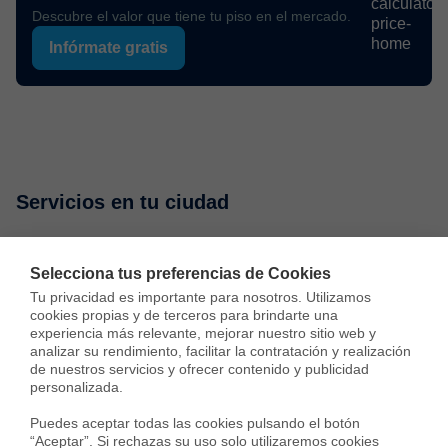
Descubre el valor que tiene tu piso en el mercado.
Infórmate gratis
Servicios en tu ciudad
Vende tu piso
Compra una vivienda
Consulta preci
Selecciona tus preferencias de Cookies
Tu privacidad es importante para nosotros. Utilizamos 
cookies propias y de terceros para brindarte una 
Vender piso en Madrid
experiencia más relevante, mejorar nuestro sitio web y 
analizar su rendimiento, facilitar la contratación y realización 
Vender piso en Barcelona
de nuestros servicios y ofrecer contenido y publicidad 
personalizada.

Vender piso en Badalona
Puedes aceptar todas las cookies pulsando el botón 
“Aceptar”. Si rechazas su uso solo utilizaremos cookies 
Vender piso en Cornellà