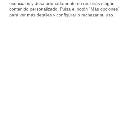
esenciales y desafortunadamente no recibirás ningún 
contenido personalizado. Pulsa el botón “Más opciones” 
Vender piso en Hospitalet
para ver más detalles y configurar o rechazar su uso.
Vender piso en Sant Cugat
Vender piso en otras ciudades
Housfy
Inmobiliaria
Vende tu Piso
Precio Pisos
Vizcaya provincia
Sestao
Sobre Housfy
Housfy Blog