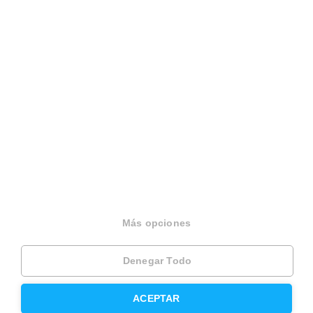
Español
Terminos y condiciones
Politica privacidad
Politica cookies
Gestionar cookies
Canal de denuncias
EINF 2024
© 2026 Housfy
Más opciones
Denegar Todo
ACEPTAR