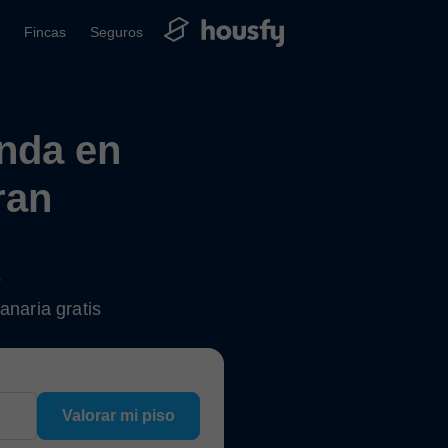
Fincas
Seguros
enda en
ran
?
anaria gratis
Valorar mi piso