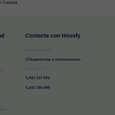
n Canaria
ad
Contacta con Housfy
Atención al cliente
Sugerencias y reclamaciones
O llámanos al:
na
911 237 975
931 760 099
lona