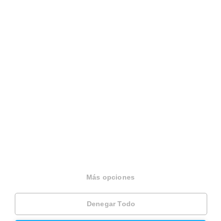
Español
Terminos y condiciones
Politica privacidad
Politica cookies
Gestionar cookies
Canal de denuncias
EINF 2024
© 2026 Housfy
Más opciones
Denegar Todo