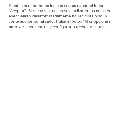
Vender piso en Barcelona
Puedes aceptar todas las cookies pulsando el botón 
“Aceptar”. Si rechazas su uso solo utilizaremos cookies 
Vender piso en Badalona
esenciales y desafortunadamente no recibirás ningún 
contenido personalizado. Pulsa el botón “Más opciones” 
Vender piso en Cornellà
para ver más detalles y configurar o rechazar su uso.
Vender piso en Hospitalet
Vender piso en Sant Cugat
Vender piso en otras ciudades
Housfy
Inmobiliaria
Vende tu Piso
Precio Pisos
Madrid provincia
Majadahonda
Sobre Housfy