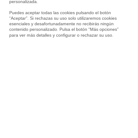
personalizada.

Vender piso en Barcelona
Puedes aceptar todas las cookies pulsando el botón 
Vender piso en Badalona
“Aceptar”. Si rechazas su uso solo utilizaremos cookies 
esenciales y desafortunadamente no recibirás ningún 
Vender piso en Cornellà
contenido personalizado. Pulsa el botón “Más opciones” 
para ver más detalles y configurar o rechazar su uso.
Vender piso en Hospitalet
Vender piso en Sant Cugat
Vender piso en otras ciudades
Housfy
Inmobiliaria
Vende tu Piso
Precio Pisos
Sevilla provincia
Mairena del Aljarafe