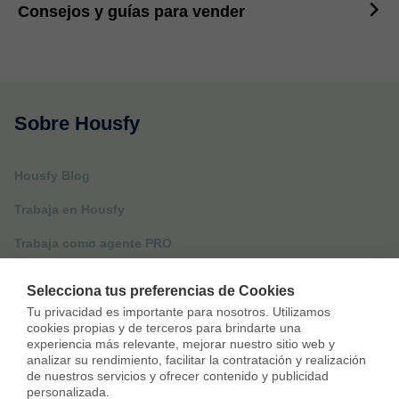
Consejos y guías para vender
Sobre Housfy
Housfy Blog
Trabaja en Housfy
Trabaja como agente PRO
Press
Selecciona tus preferencias de Cookies
Opiniones
Tu privacidad es importante para nosotros. Utilizamos 
cookies propias y de terceros para brindarte una 
experiencia más relevante, mejorar nuestro sitio web y 
analizar su rendimiento, facilitar la contratación y realización 
Otros servicios
de nuestros servicios y ofrecer contenido y publicidad 
personalizada.
