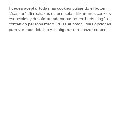
Puedes aceptar todas las cookies pulsando el botón 
Inmobiliaria
“Aceptar”. Si rechazas su uso solo utilizaremos cookies 
esenciales y desafortunadamente no recibirás ningún 
Hipoteca fija
contenido personalizado. Pulsa el botón “Más opciones” 
para ver más detalles y configurar o rechazar su uso.
Hipoteca variable
Hipoteca mixta
Herencias
Divorcios
Administración de fincas
Modelos de contrato de alquiler
Seguros
Servicios en tu ciudad