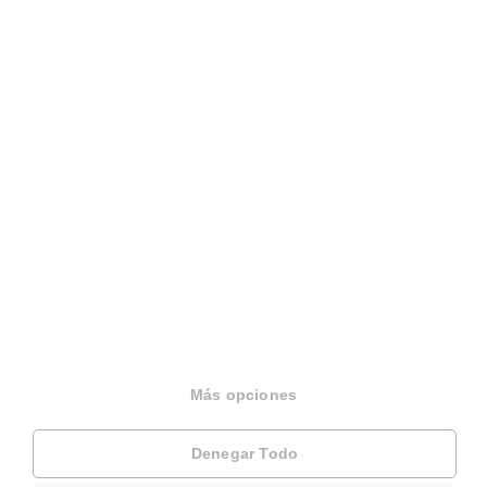
Español
Terminos y condiciones
Politica privacidad
Politica cookies
Gestionar cookies
Canal de denuncias
EINF 2024
© 2026 Housfy
Más opciones
Denegar Todo