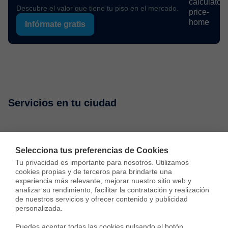
Descubre el valor que tiene tu piso en el mercado.
Infórmate gratis
Servicios en tu ciudad
Vende tu piso
Compra una vivienda
Consulta preci
Selecciona tus preferencias de Cookies
Tu privacidad es importante para nosotros. Utilizamos 
Vender piso en Madrid
cookies propias y de terceros para brindarte una 
experiencia más relevante, mejorar nuestro sitio web y 
Vender piso en Barcelona
analizar su rendimiento, facilitar la contratación y realización 
de nuestros servicios y ofrecer contenido y publicidad 
Vender piso en Badalona
personalizada.

Vender piso en Cornellà
Puedes aceptar todas las cookies pulsando el botón 