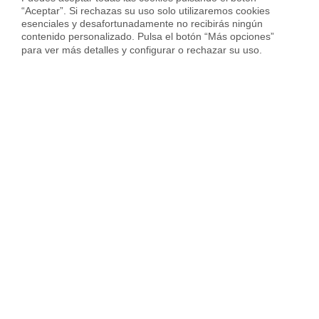
“Aceptar”. Si rechazas su uso solo utilizaremos cookies 
esenciales y desafortunadamente no recibirás ningún 
Vender piso en Hospitalet
contenido personalizado. Pulsa el botón “Más opciones” 
para ver más detalles y configurar o rechazar su uso.
Vender piso en Sant Cugat
Vender piso en otras ciudades
Housfy
Inmobiliaria
Vende tu Piso
Precio Pisos
Santa Cruz de Tenerife provincia
Arona
Sobre Housfy