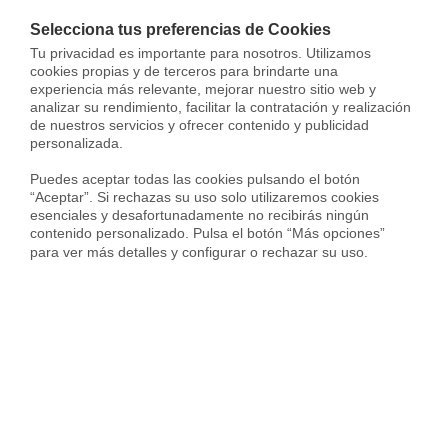
Selecciona tus preferencias de Cookies
Tu privacidad es importante para nosotros. Utilizamos 
Piso en Calle de la Santísima Trinidad
Bajo en Calle de Pilar 
cookies propias y de terceros para brindarte una 
Trafalgar, Madrid
Puerta Bonita, Madrid
experiencia más relevante, mejorar nuestro sitio web y 
analizar su rendimiento, facilitar la contratación y realización 
2.000 €
860 €
de nuestros servicios y ofrecer contenido y publicidad 
personalizada.

70 m²
3 Habs.
1 Baño
43 m²
1 Hab.
Puedes aceptar todas las cookies pulsando el botón 
“Aceptar”. Si rechazas su uso solo utilizaremos cookies 
esenciales y desafortunadamente no recibirás ningún 
contenido personalizado. Pulsa el botón “Más opciones” 
para ver más detalles y configurar o rechazar su uso.
Preguntas frecuentes sobre la
rentabilidad de alquiler en
Madrid
¿Cómo calcular la rentabilidad de alquiler de
una vivienda en Madrid?