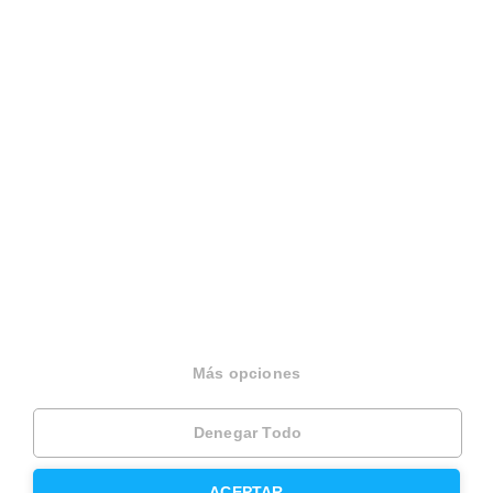
911 237 975
931 760 099
Español
Terminos y condiciones
Politica privacidad
Politica cookies
Gestionar cookies
Canal de denuncias
Más opciones
EINF 2024
Denegar Todo
© 2026 Housfy
ACEPTAR