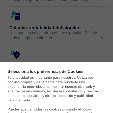
Calcular rentabilidad del alquiler
Usa nuestra calculadora online y gratuita. Sácale
todo el jugo a tu alquiler.
Modelo de contrato de alquiler
Podrás descargarlo gratis, actualizado y con
Selecciona tus preferencias de Cookies
cláusula antimoroso
Tu privacidad es importante para nosotros. Utilizamos 
cookies propias y de terceros para brindarte una 
experiencia más relevante, mejorar nuestro sitio web y 
analizar su rendimiento, facilitar la contratación y realización 
de nuestros servicios y ofrecer contenido y publicidad 
personalizada.

Últimos inmuebles alquilados
Puedes aceptar todas las cookies pulsando el botón 