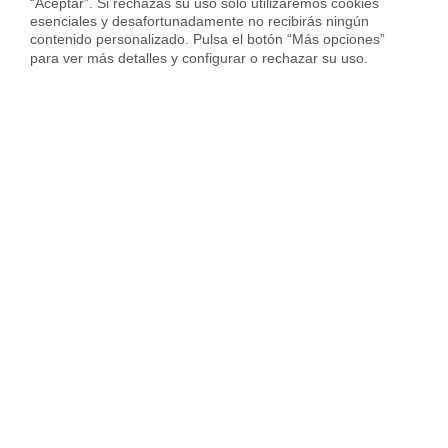
“Aceptar”. Si rechazas su uso solo utilizaremos cookies 
en Alcalá de Henares
esenciales y desafortunadamente no recibirás ningún 
contenido personalizado. Pulsa el botón “Más opciones” 
para ver más detalles y configurar o rechazar su uso.
Alquilada con
Alquila
Piso en Avenida Virgen del Val
Piso en Calle Andrea Do
Val, Alcalá de Henares
Juan de Austria, Alcal
1.100 €
850 €
83 m²
2 Habs.
1 Baño
59 m²
2 Habs.