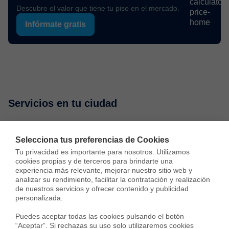
Descubre el valor que tiene tu piso en el mercado.
Infórmate gratis
Servicios en tu ciudad
Vende tu piso
Compra una vivienda
Consulta preci
Selecciona tus preferencias de Cookies
Tu privacidad es importante para nosotros. Utilizamos 
cookies propias y de terceros para brindarte una 
Vender piso en Madrid
experiencia más relevante, mejorar nuestro sitio web y 
analizar su rendimiento, facilitar la contratación y realización 
Vender piso en Barcelona
de nuestros servicios y ofrecer contenido y publicidad 
personalizada.

Vender piso en Badalona
Puedes aceptar todas las cookies pulsando el botón 
“Aceptar”. Si rechazas su uso solo utilizaremos cookies 
Vender piso en Cornellà