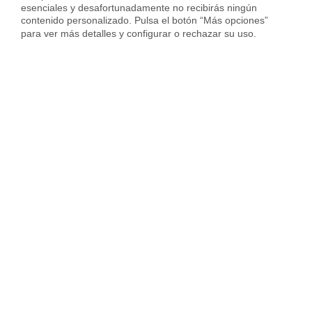
esenciales y desafortunadamente no recibirás ningún 
contenido personalizado. Pulsa el botón “Más opciones” 
Vender piso en Hospitalet
para ver más detalles y configurar o rechazar su uso.
Vender piso en Sant Cugat
Vender piso en otras ciudades
Housfy
Inmobiliaria
Vende tu Piso
Precio Pisos
Ávila provincia
Ávila
Sobre Housfy
Housfy Blog