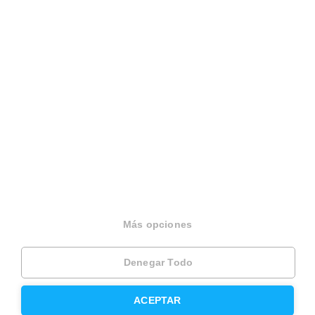
Español
Terminos y condiciones
Politica privacidad
Politica cookies
Gestionar cookies
Canal de denuncias
EINF 2024
© 2026 Housfy
Más opciones
Denegar Todo
ACEPTAR