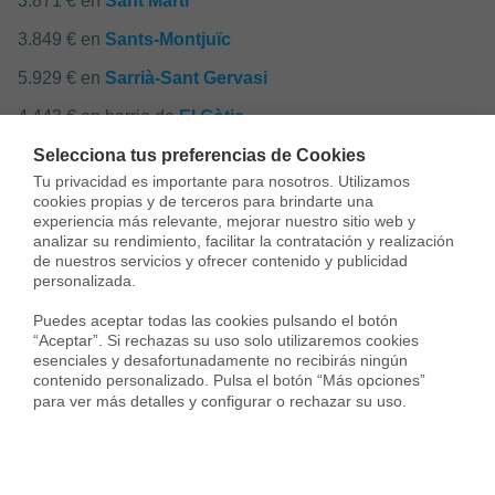
3.871 € en
Sant Martí
3.849 € en
Sants-Montjuïc
5.929 € en
Sarrià-Sant Gervasi
4.443 € en barrio de
El Gòtic
Selecciona tus preferencias de Cookies
3.332 € en barrio de
El Raval
Tu privacidad es importante para nosotros. Utilizamos 
4.739 € en barrio de
La Barceloneta
cookies propias y de terceros para brindarte una 
experiencia más relevante, mejorar nuestro sitio web y 
4.574 € en barrio de
Sant Pere - Santa Caterina i la
analizar su rendimiento, facilitar la contratación y realización 
de nuestros servicios y ofrecer contenido y publicidad 
Ribera
personalizada.

Puedes aceptar todas las cookies pulsando el botón 
“Aceptar”. Si rechazas su uso solo utilizaremos cookies 
esenciales y desafortunadamente no recibirás ningún 
Servicios inmobiliarios en tu ciudad
contenido personalizado. Pulsa el botón “Más opciones” 
para ver más detalles y configurar o rechazar su uso.
Vende tu piso
Compra una vivienda
Servicios Inmob