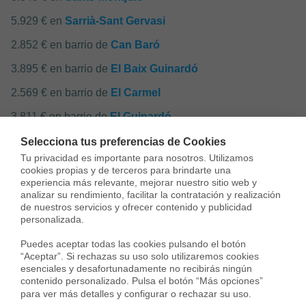
5.929 € en
Sarrià-Sant Gervasi
2.852 € en barrio de
Can Baró
3.895 € en barrio de
El Baix Guinardó
2.569 € en barrio de
El Carmel
3.811 € en barrio de
El Guinardó
3.339 € en barrio de
Horta
Selecciona tus preferencias de Cookies
Tu privacidad es importante para nosotros. Utilizamos 
3.741 € en barrio de
La Font d'En Fargues
cookies propias y de terceros para brindarte una 
experiencia más relevante, mejorar nuestro sitio web y 
2.802 € en barrio de
La Teixonera
analizar su rendimiento, facilitar la contratación y realización 
de nuestros servicios y ofrecer contenido y publicidad 
2.211 € en barrio de
La Vall d'Hebron - La Clota
personalizada.

2.713 € en barrio de
Sant Genís Dels Agudells -
Puedes aceptar todas las cookies pulsando el botón 
“Aceptar”. Si rechazas su uso solo utilizaremos cookies 
Montbau
esenciales y desafortunadamente no recibirás ningún 
contenido personalizado. Pulsa el botón “Más opciones” 
para ver más detalles y configurar o rechazar su uso.