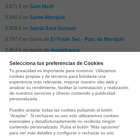
3.871 € en
Sant Martí
3.849 € en
Sants-Montjuïc
5.929 € en
Sarrià-Sant Gervasi
3.797 € en barrio de
El Poble Sec - Parc de Montjuïc
2.953 € en barrio de
Hostafrancs
4.087 € en barrio de
La Bordeta
Selecciona tus preferencias de Cookies
Tu privacidad es importante para nosotros. Utilizamos 
3.294 € en barrio de
La Font de la Guatlla
cookies propias y de terceros para brindarte una 
experiencia más relevante, mejorar nuestro sitio web y 
3.871 € en barrio de
La Marina del Port
analizar su rendimiento, facilitar la contratación y realización 
de nuestros servicios y ofrecer contenido y publicidad 
2.172 € en barrio de
La Marina del Prat Vermell
personalizada.

4.522 € en barrio de
Sants
Puedes aceptar todas las cookies pulsando el botón 
3.058 € en barrio de
“Aceptar”. Si rechazas su uso solo utilizaremos cookies 
Sants - Badal
esenciales y desafortunadamente no recibirás ningún 
contenido personalizado. Pulsa el botón “Más opciones” 
para ver más detalles y configurar o rechazar su uso.