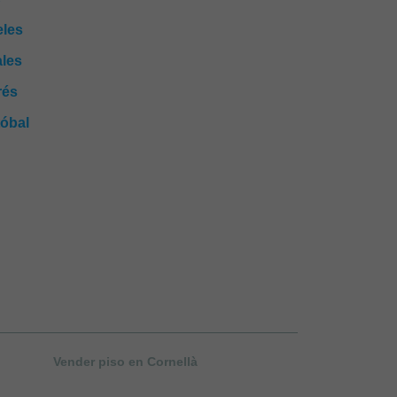
les
les
rés
tóbal
Vender piso en Cornellà