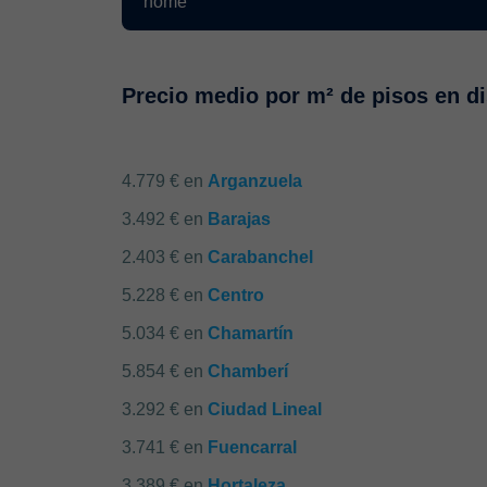
Precio medio por m² de pisos en dis
4.779 € en
Arganzuela
3.492 € en
Barajas
2.403 € en
Carabanchel
5.228 € en
Centro
5.034 € en
Chamartín
5.854 € en
Chamberí
3.292 € en
Ciudad Lineal
3.741 € en
Fuencarral
3.389 € en
Hortaleza