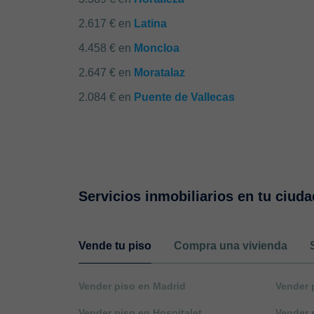
2.617 € en
Latina
4.458 € en
Moncloa
2.647 € en
Moratalaz
2.084 € en
Puente de Vallecas
Servicios inmobiliarios en tu ciuda
Vende tu piso
Compra una vivienda
Vender piso en Madrid
Vender 
Vender piso en Hospitalet
Vender 