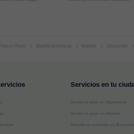
Precio Pisos
Madrid provincia
Madrid
Villaverde
ervicios
Servicios en tu ciud
a
Vende tu piso en Barcelona
ja
Vende tu piso en Madrid
ariable
Alquila tu vivienda en Barcelo