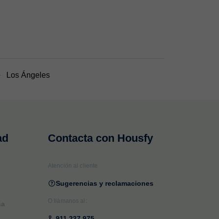
Los Ángeles
ad
Contacta con Housfy
Atención al cliente
Sugerencias y reclamaciones
O llámanos al:
na
911 237 975