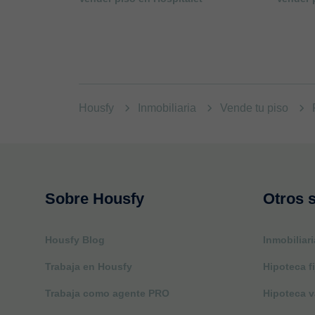
Housfy
Inmobiliaria
Vende tu piso
Sobre Housfy
Otros s
Housfy Blog
Inmobiliari
Trabaja en Housfy
Hipoteca fi
Trabaja como agente PRO
Hipoteca v