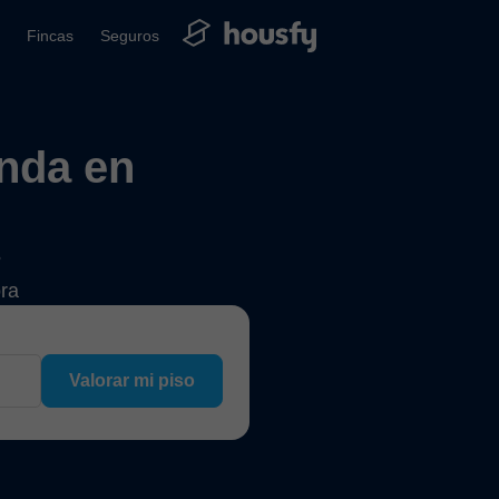
Fincas
Seguros
enda en
?
ora
Valorar mi piso