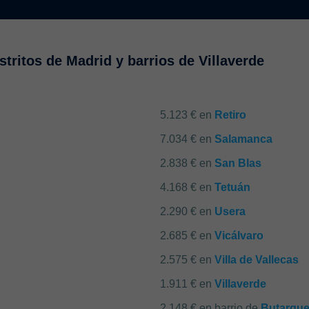
tritos de Madrid y barrios de Villaverde
5.123 € en
Retiro
7.034 € en
Salamanca
2.838 € en
San Blas
4.168 € en
Tetuán
2.290 € en
Usera
2.685 € en
Vicálvaro
2.575 € en
Villa de Vallecas
1.911 € en
Villaverde
2.148 € en barrio de
Butarqu