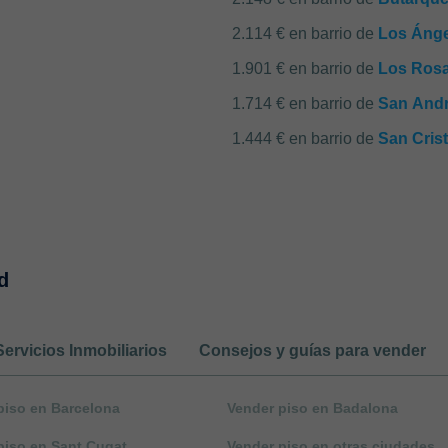
2.114 € en barrio de
Los Ánge
1.901 € en barrio de
Los Rosa
1.714 € en barrio de
San And
1.444 € en barrio de
San Cris
d
Servicios Inmobiliarios
Consejos y guías para vender
piso en Barcelona
Vender piso en Badalona
piso en Sant Cugat
Vender piso en otras ciudades