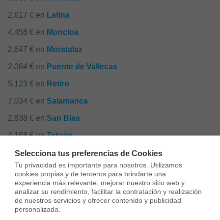
2.617 € en
Latina
4.458 € en
Moncloa
2.647 € en
Moratalaz
2.084 € en
Puente de Vallecas
5.123 € en
Retiro
7.034 € en
Salamanca
2.838 € en
San Blas
4.168 € en
Tetuán
2.290 € en
Usera
Selecciona tus preferencias de Cookies
Tu privacidad es importante para nosotros. Utilizamos 
2.685 € en
Vicálvaro
cookies propias y de terceros para brindarte una 
experiencia más relevante, mejorar nuestro sitio web y 
2.575 € en
Villa de Vallecas
analizar su rendimiento, facilitar la contratación y realización 
de nuestros servicios y ofrecer contenido y publicidad 
1.911 € en
Villaverde
personalizada.
