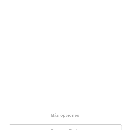
931 760 099
Español
Terminos y condiciones
Politica privacidad
Politica cookies
Gestionar cookies
Canal de denuncias
EINF 2024
© 2026 Housfy
Más opciones