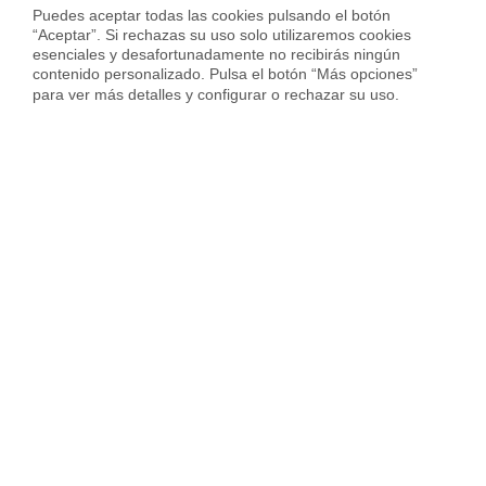
6.819 € en barrio de
Almagro
Puedes aceptar todas las cookies pulsando el botón 
“Aceptar”. Si rechazas su uso solo utilizaremos cookies 
5.265 € en barrio de
Arapiles
esenciales y desafortunadamente no recibirás ningún 
contenido personalizado. Pulsa el botón “Más opciones” 
5.722 € en barrio de
Nuevos Ministerios-Ríos Rosas
para ver más detalles y configurar o rechazar su uso.
6.033 € en barrio de
Trafalgar
5.328 € en barrio de
Vallehermoso
Servicios inmobiliarios en tu ciudad
Vende tu piso
Compra una vivienda
Consulta preci
Vender piso en Madrid
Vender piso en Barcelona
Vender piso en Badalona