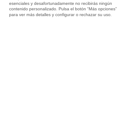
esenciales y desafortunadamente no recibirás ningún 
contenido personalizado. Pulsa el botón “Más opciones” 
Vender piso en Hospitalet
para ver más detalles y configurar o rechazar su uso.
Vender piso en Sant Cugat
Vender piso en otras ciudades
Housfy
Inmobiliaria
Vende tu Piso
Precio Pisos
Zamora provincia
Zamora
Sobre Housfy
Housfy Blog