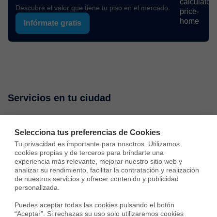
Descubre el valor que tiene tu piso en el mercado.
Infórmate gratis
Servicios en tu ciudad
Vende tu piso
Compra una vivienda
Consulta preci
Selecciona tus preferencias de Cookies
Tu privacidad es importante para nosotros. Utilizamos 
cookies propias y de terceros para brindarte una 
Vender piso en Madrid
experiencia más relevante, mejorar nuestro sitio web y 
analizar su rendimiento, facilitar la contratación y realización 
Vender piso en Barcelona
de nuestros servicios y ofrecer contenido y publicidad 
personalizada.

Vender piso en Badalona
Puedes aceptar todas las cookies pulsando el botón 
“Aceptar”. Si rechazas su uso solo utilizaremos cookies 
Vender piso en Cornellà