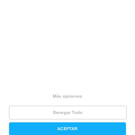
Español
Terminos y condiciones
Politica privacidad
Politica cookies
Gestionar cookies
Canal de denuncias
EINF 2024
© 2026 Housfy
Más opciones
Denegar Todo
ACEPTAR