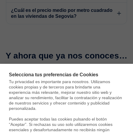
¿Cuál es el precio medio por metro cuadrado
en las viviendas de Segovia?
Y ahora que ya nos conoces…
Quizás podamos ayudarte a vender tu casa. O quizás no.
Selecciona tus preferencias de Cookies
¿Qué tal si te llamamos y lo compruebas?
Tu privacidad es importante para nosotros. Utilizamos 
cookies propias y de terceros para brindarte una 
experiencia más relevante, mejorar nuestro sitio web y 
analizar su rendimiento, facilitar la contratación y realización 
Agendar llamada
de nuestros servicios y ofrecer contenido y publicidad 
personalizada.

Puedes aceptar todas las cookies pulsando el botón 
“Aceptar”. Si rechazas su uso solo utilizaremos cookies 
esenciales y desafortunadamente no recibirás ningún 