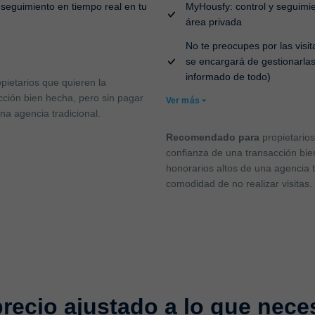
 seguimiento en tiempo real en tu
MyHousfy: control y seguimie
área privada
No te preocupes por las visi
se encargará de gestionarla
informado de todo)
pietarios que quieren la
cción bien hecha, pero sin pagar
Ver más
na agencia tradicional.
Recomendado para
propietarios
confianza de una transacción bie
honorarios altos de una agencia t
comodidad de no realizar visitas.
recio ajustado a lo que nece