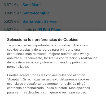
3.871 € en
Sant Martí
3.849 € en
Sants-Montjuïc
5.929 € en
Sarrià-Sant Gervasi
4.527 € en barrio de
El Fort Pienc
5.232 € en barrio de
L'Antiga Esquerra de l'Eixample
Selecciona tus preferencias de Cookies
Tu privacidad es importante para nosotros. Utilizamos 
6.333 € en barrio de
La Dreta de l'Eixample
cookies propias y de terceros para brindarte una 
experiencia más relevante, mejorar nuestro sitio web y 
4.412 € en barrio de
La Nova Esquerra de l'Eixample
analizar su rendimiento, facilitar la contratación y realización 
de nuestros servicios y ofrecer contenido y publicidad 
4.391 € en barrio de
La Sagrada Família
personalizada.

4.373 € en barrio de
Sant Antoni
Puedes aceptar todas las cookies pulsando el botón 
“Aceptar”. Si rechazas su uso solo utilizaremos cookies 
esenciales y desafortunadamente no recibirás ningún 
contenido personalizado. Pulsa el botón “Más opciones” 
para ver más detalles y configurar o rechazar su uso.
Servicios inmobiliarios en tu ciudad