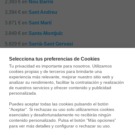
2.393 € en
Nou Barris
3.394 € en
Sant Andreu
3.871 € en
Sant Martí
3.849 € en
Sants-Montjuïc
5.929 € en
Sarrià-Sant Gervasi
4.493 € en barrio de
El Camp d'En Grassot i Gràcia
Selecciona tus preferencias de Cookies
Nova
Tu privacidad es importante para nosotros. Utilizamos 
cookies propias y de terceros para brindarte una 
2.992 € en barrio de
El Coll
experiencia más relevante, mejorar nuestro sitio web y 
analizar su rendimiento, facilitar la contratación y realización 
4.216 € en barrio de
La Salut
de nuestros servicios y ofrecer contenido y publicidad 
personalizada.

4.590 € en barrio de
Vila de Gràcia
Puedes aceptar todas las cookies pulsando el botón 
4.023 € en barrio de
Vallcarca i els Penitents
“Aceptar”. Si rechazas su uso solo utilizaremos cookies 
esenciales y desafortunadamente no recibirás ningún 
contenido personalizado. Pulsa el botón “Más opciones” 
para ver más detalles y configurar o rechazar su uso.