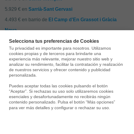
5.929 € en
Sarrià-Sant Gervasi
4.493 € en barrio de
El Camp d'En Grassot i Gràcia
Nova
2.992 € en barrio de
El Coll
Selecciona tus preferencias de Cookies
Tu privacidad es importante para nosotros. Utilizamos 
4.216 € en barrio de
La Salut
cookies propias y de terceros para brindarte una 
experiencia más relevante, mejorar nuestro sitio web y 
4.590 € en barrio de
Vila de Gràcia
analizar su rendimiento, facilitar la contratación y realización 
de nuestros servicios y ofrecer contenido y publicidad 
4.023 € en barrio de
Vallcarca i els Penitents
personalizada.

Puedes aceptar todas las cookies pulsando el botón 
“Aceptar”. Si rechazas su uso solo utilizaremos cookies 
esenciales y desafortunadamente no recibirás ningún 
Servicios inmobiliarios en tu ciudad
contenido personalizado. Pulsa el botón “Más opciones” 
para ver más detalles y configurar o rechazar su uso.
Vende tu piso
Compra una vivienda
Servicios Inmob