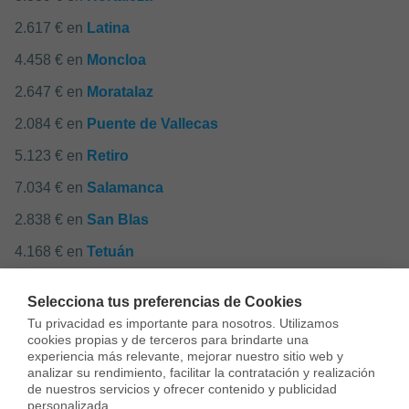
2.617 € en
Latina
4.458 € en
Moncloa
2.647 € en
Moratalaz
2.084 € en
Puente de Vallecas
5.123 € en
Retiro
7.034 € en
Salamanca
2.838 € en
San Blas
4.168 € en
Tetuán
2.290 € en
Usera
Selecciona tus preferencias de Cookies
2.685 € en
Vicálvaro
Tu privacidad es importante para nosotros. Utilizamos 
cookies propias y de terceros para brindarte una 
2.575 € en
Villa de Vallecas
experiencia más relevante, mejorar nuestro sitio web y 
analizar su rendimiento, facilitar la contratación y realización 
1.911 € en
Villaverde
de nuestros servicios y ofrecer contenido y publicidad 
personalizada.
