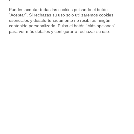
6.067 € en barrio de
Huertas-Cortes
Puedes aceptar todas las cookies pulsando el botón 
4.418 € en barrio de
Lavapiés-Embajadores
“Aceptar”. Si rechazas su uso solo utilizaremos cookies 
esenciales y desafortunadamente no recibirás ningún 
5.906 € en barrio de
Chueca-Justicia
contenido personalizado. Pulsa el botón “Más opciones” 
para ver más detalles y configurar o rechazar su uso.
5.043 € en barrio de
Palacio
6.023 € en barrio de
Sol
5.543 € en barrio de
Malasaña-Universidad
Servicios inmobiliarios en tu ciudad
Vende tu piso
Compra una vivienda
Servicios Inmob
Vender piso en Madrid
Vender piso en Barcelona